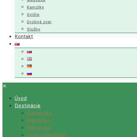
Kamzíky
Svište
Drobná zver
Služby
Kontakt
✕
Úvod
Destinácie
Slovensko
Maďarsko
Rumunsko
Česká republika