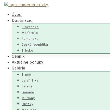
Úvod
Destinácie
Slovensko
Maďarsko
Rumunsko
Česká republika
Srbsko
Cenník
Aktuálne ponuky
Galéria
Srnce
Jeleň Sika
Jelene
Daniele
Muflóny
Diviaky
Medvede