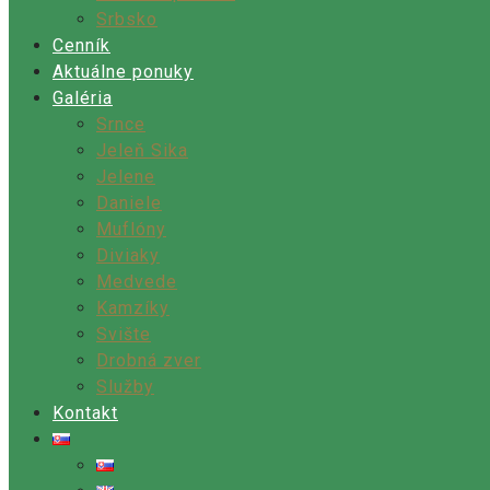
Srbsko
Cenník
Aktuálne ponuky
Galéria
Srnce
Jeleň Sika
Jelene
Daniele
Muflóny
Diviaky
Medvede
Kamzíky
Svište
Drobná zver
Služby
Kontakt