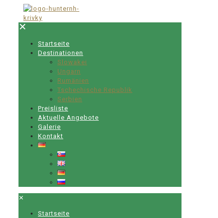
✕
Startseite
Destinationen
Slowakei
Ungarn
Rumänien
Tschechische Republik
Serbien
Preisliste
Aktuelle Angebote
Galerie
Kontakt
✕
Startseite