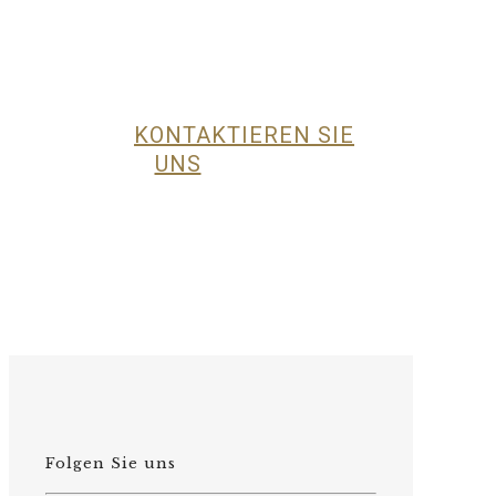
Gerne empfehlen wir Ihnen eine
Jagd basierend auf Ihren
Erfahrungen, Präferenzen und
Erwartungen.
KONTAKTIEREN SIE
UNS
Folgen Sie uns